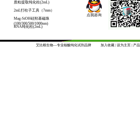
质粒提取纯化柱(2mL)
2mL打柱子工具（7mm）
点我咨询
Mag-SiOH硅羟基磁珠
(100/300/500/1000nm)
RNA纯化柱(2mL)
艾比根生物---专业核酸纯化试剂品牌
加入收藏
|
设为主页
|
产品